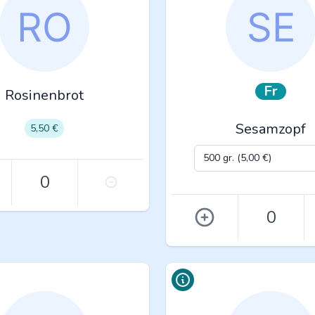
Fr
Rosinenbrot
Sesamzopf
5,50 €
0
0