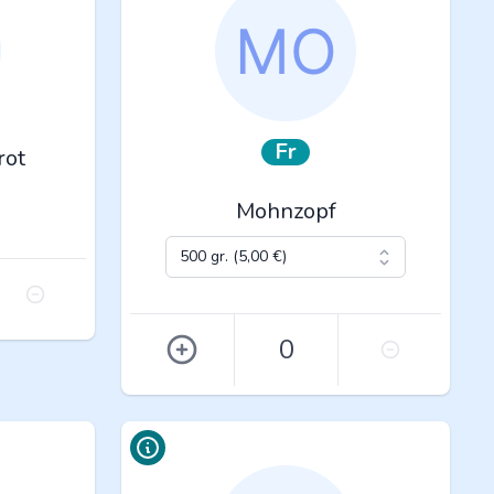
Fr
rot
Mohnzopf
0