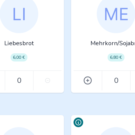
Liebesbrot
Mehrkorn/Sojab
6,00 €
6,80 €
0
0