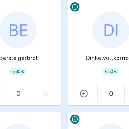
Bersteigerbrot
Dinkelvollkornb
5,80 €
6,50 €
0
0